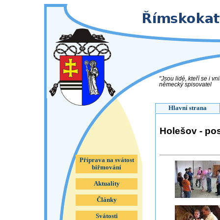
"Jsou lidé, kteří se i 
německý spisovatel
Hlavní strana
Holešov - po
Příprava na svátost
biřmování
Aktuality
Články
Svátosti