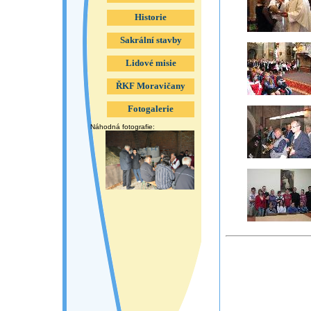
Historie
Sakrální stavby
Lidové misie
ŘKF Moravičany
Fotogalerie
Náhodná fotografie: