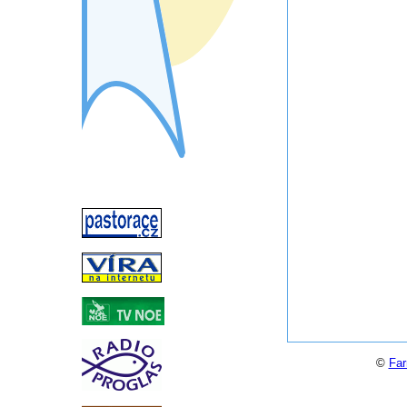
©
Far