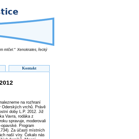
em mlčel." Xenokrates, řecký
Kontakt
 2012
 nalezneme na rozhraní
y Oderských vrchů. Právě
stní doby L.P. 2012. Již
nka Vavra, rodáka z
roku spravuje, moderovali
ko-opavské. Program
1734). Za účasti místních
ách naší víry. Čekalo nás