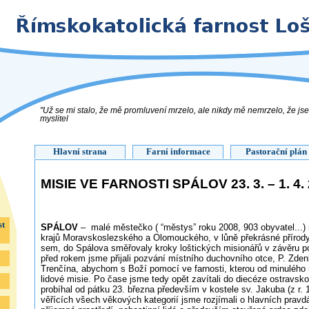
"Už se mi stalo, že mě promluvení mrzelo, ale nikdy mě nemrzelo, že js
myslitel
Hlavní strana
Farní informace
Pastorační plán
MISIE VE FARNOSTI SPÁLOV 23. 3. – 1. 4.
st
SPÁLOV
– malé městečko ( “městys” roku 2008, 903 obyvatel...)
krajů Moravskoslezského a Olomouckého, v lůně překrásné přírod
sem, do Spálova směřovaly kroky loštických misionářů v závěru po
před rokem jsme přijali pozvání místního duchovního otce, P. Zde
Trenčína, abychom s Boží pomocí ve farnosti, kterou od minulého 
lidové misie. Po čase jsme tedy opět zavítali do diecéze ostravs
probíhal od pátku 23. března především v kostele sv. Jakuba (z r. 
věřících všech věkových kategorií jsme rozjímali o hlavních pravd