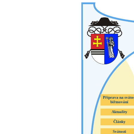
Příprava na sváto
biřmování
Aktuality
Články
Svátosti