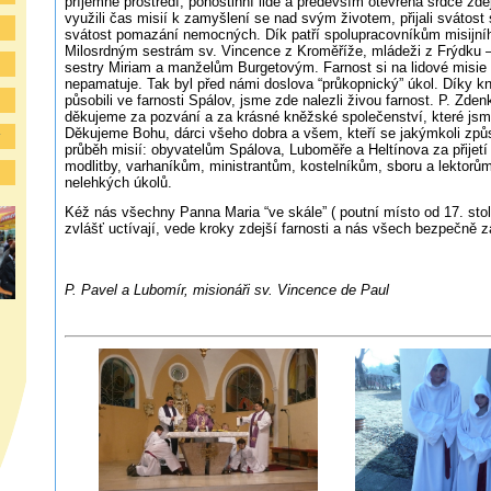
příjemné prostředí, pohostinní lidé a především otevřená srdce zde
využili čas misií k zamyšlení se nad svým životem, přijali svátost
svátost pomazání nemocných. Dík patří spolupracovníkům misijní
Milosrdným sestrám sv. Vincence z Kroměříže, mládeži z Frýdku 
sestry Miriam a manželům Burgetovým. Farnost si na lidové misie v
nepamatuje. Tak byl před námi doslova “průkopnický” úkol. Díky kn
působili ve farnosti Spálov, jsme zde nalezli živou farnost. P. Zden
děkujeme za pozvání a za krásné kněžské společenství, které jsme 
Děkujeme Bohu, dárci všeho dobra a všem, kteří se jakýmkoli způs
y
průběh misií: obyvatelům Spálova, Luboměře a Heltínova za přijet
modlitby, varhaníkům, ministrantům, kostelníkům, sboru a lektorům
nelehkých úkolů.
Kéž nás všechny Panna Maria “ve skále” ( poutní místo od 17. stolet
zvlášť uctívají, vede kroky zdejší farnosti a nás všech bezpe
P. Pavel a Lubomír, misionáři sv. Vincence de Paul