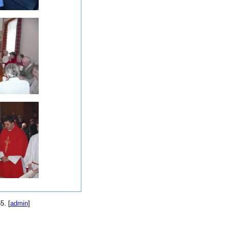
5. [
admin
]