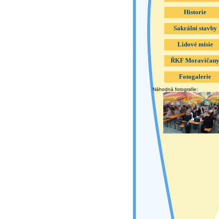
Historie
Sakrální stavby
Lidové misie
ŘKF Moravičan
Fotogalerie
Náhodná fotografie: