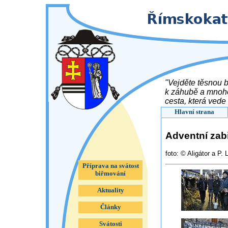
"Vejděte těsnou b
k záhubě a mnoho 
cesta, která vede 
7, 13 - 14 )
Hlavní strana
Adventní zab
foto: © Aligátor a P
Příprava na svátost
biřmování
Aktuality
Články
Svátosti