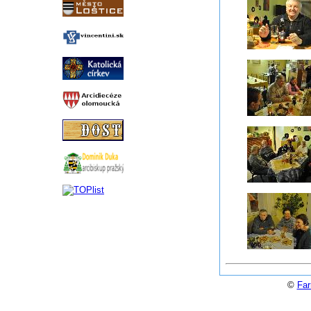
©
Far