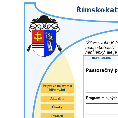
"Žít ve svobodě ř
moc, o bohatství. 
není lehký, ale je
Tomášek ( 1899 -
Hlavní strana
Pastoračný p
Příprava na svátost
biřmování
Program misijných a
Aktuality
Články
Svátosti