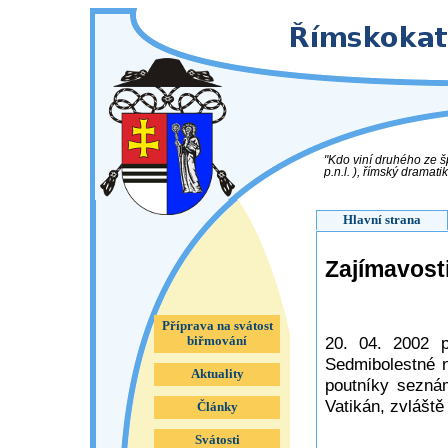
"Kdo viní druhého ze š
p.n.l. ), římský dramatik
Hlavní strana
Zajímavosti
Příprava na svátost
20. 04. 2002 p
biřmování
Sedmibolestné n
Aktuality
poutníky seznám
Vatikán, zvláště 
Články
Svátosti