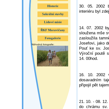
30. 05. 2002 b
Historie
interiéru byl zd
Sakrální stavby
Lidové misie
14. 07. 2002 by
ŘKF Moravičany
sloužena mše sv
zasloužila tamn
Fotogalerie
Josefovi, jako 
Náhodná fotografie:
Pouť ke sv. Jos
Výroční poutě s
14. 00hod.
16. 10. 2002 
dosavadním taj
připojil pět taj
21. 10. - 08. 1
do chrámu sv. 