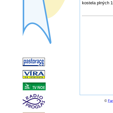
kostela plných 1
©
Far