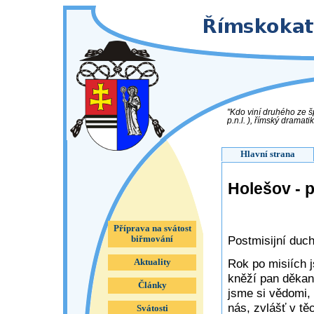
"Kdo viní druhého ze š
p.n.l. ), římský dramatik
Hlavní strana
Holešov - 
Příprava na svátost
Postmisijní duc
biřmování
Rok po misiích j
Aktuality
kněží pan děkan
Články
jsme si vědomi,
nás, zvlášť v tě
Svátosti