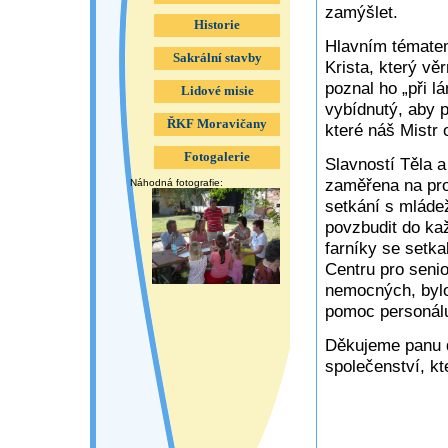
zamýšlet.
Historie
Hlavním tématem
Sakrální stavby
Krista, který vě
poznal ho „při l
Lidové misie
vybídnutý, aby 
ŘKF Moravičany
které náš Mistr
Fotogalerie
Slavností Těla 
zaměřena na proh
Náhodná fotografie:
setkání s mládež
povzbudit do ka
farníky se setk
Centru pro senio
nemocných, bylo
pomoc personálu
Děkujeme panu d
společenství, kt