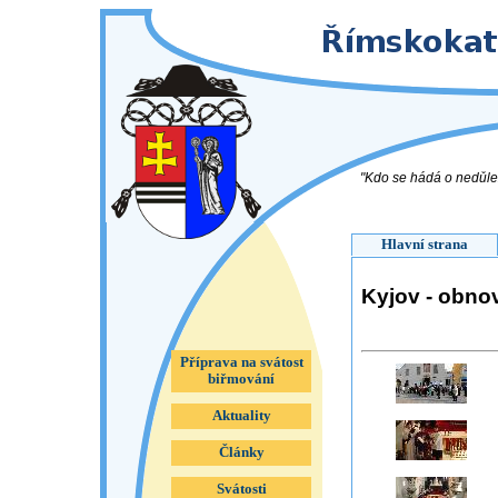
"Kdo se hádá o nedůleži
Hlavní strana
Kyjov - obnov
Příprava na svátost
biřmování
Aktuality
Články
Svátosti