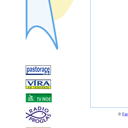
©
Far