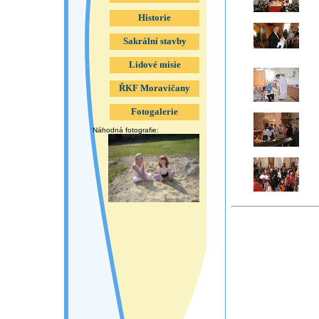
Historie
Sakrální stavby
Lidové misie
ŘKF Moravičany
Fotogalerie
Náhodná fotografie: