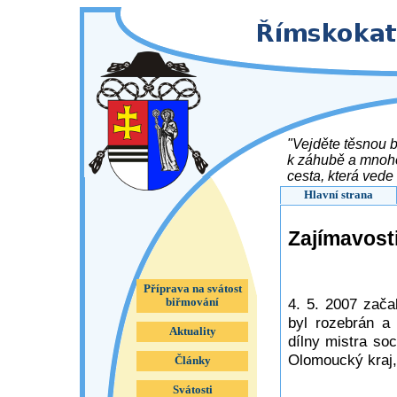
"Vejděte těsnou b
k záhubě a mnoho 
cesta, která vede 
7, 13 - 14 )
Hlavní strana
Zajímavosti
Příprava na svátost
4. 5. 2007 zača
biřmování
byl rozebrán a
Aktuality
dílny mistra so
Olomoucký kraj,
Články
Svátosti