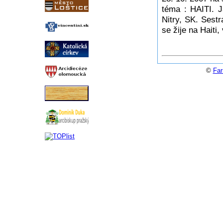
téma : HAITI. J
Nitry, SK. Sest
se žije na Haiti
©
Far