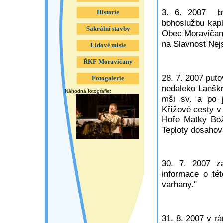
3. 6. 2007 by
Historie
bohoslužbu kapl
Sakrální stavby
Obec Moravičany
na Slavnost Nejs
Lidové misie
ŘKF Moravičany
28. 7. 2007 put
Fotogalerie
nedaleko Lanškr
Náhodná fotografie:
mši sv. a po j
Křížové cesty v 
Hoře Matky Boží
Teploty dosahov
30. 7. 2007 za
informace o tét
varhany."
31. 8. 2007 v rá