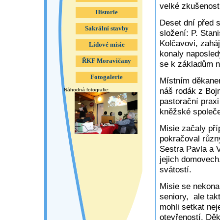
velké zkušenosti
Historie
Deset dní před 
Sakrální stavby
složení: P. Stan
Kolčavovi, zaháj
Lidové misie
konaly naposledy
ŘKF Moravičany
se k základům na
Fotogalerie
Místním děkanem
náš rodák z Bojn
Náhodná fotografie:
pastorační prax
kněžské společen
Misie začaly př
pokračoval různ
Sestra Pavla a 
jejich domovech.
svátostí.
Misie se nekona
seniory, ale tak
mohli setkat nej
otevřeností. Dě