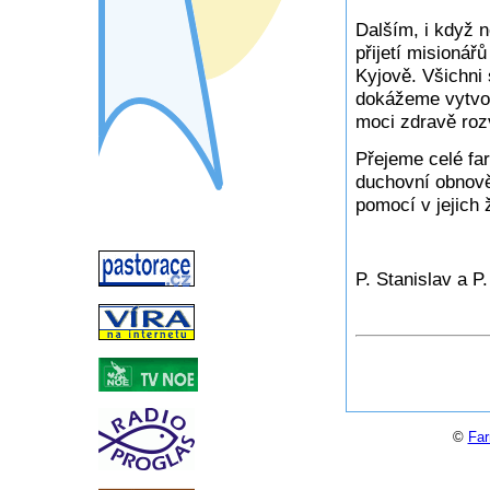
Dalším, i když n
přijetí misionář
Kyjově. Všichni
dokážeme vytvoř
moci zdravě rozv
Přejeme celé farn
duchovní obnově,
pomocí v jejich 
P. Stanislav a P
©
Far