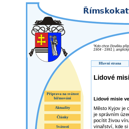
"Kdo chce člověku přip
1904 - 1991 ), anglický
Hlavní strana
Lidové misi
Příprava na svátost
Lidové misie ve
biřmování
Město Kyjov je 
Aktuality
je správním úze
Články
pocítit živou vír
vinařství, kde s
Svátosti