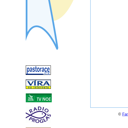
©
Far