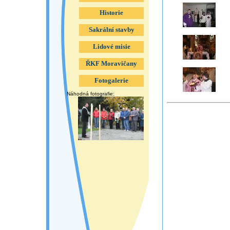
Historie
Sakrální stavby
Lidové misie
ŘKF Moravičany
Fotogalerie
Náhodná fotografie: