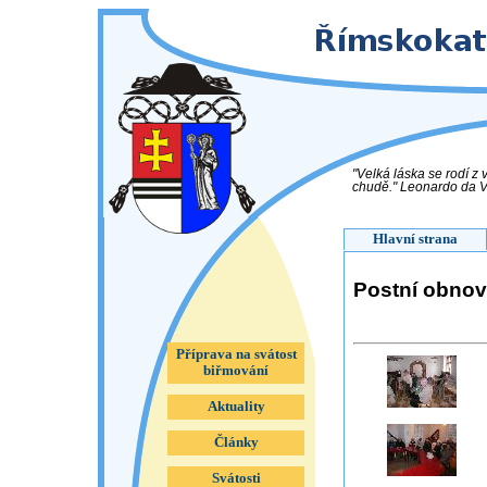
"Velká láska se rodí z
chudě." Leonardo da Vin
Hlavní strana
Postní obno
Příprava na svátost
biřmování
Aktuality
Články
Svátosti